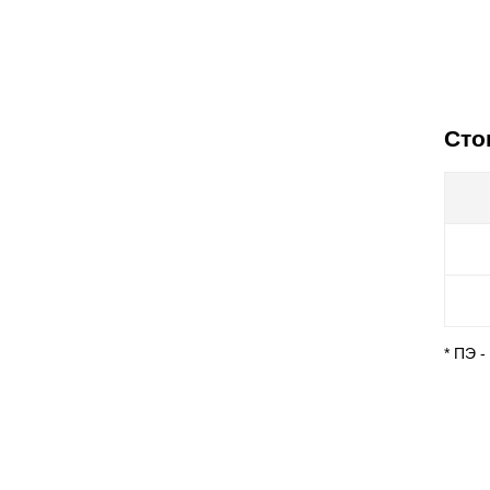
Сто
* ПЭ 