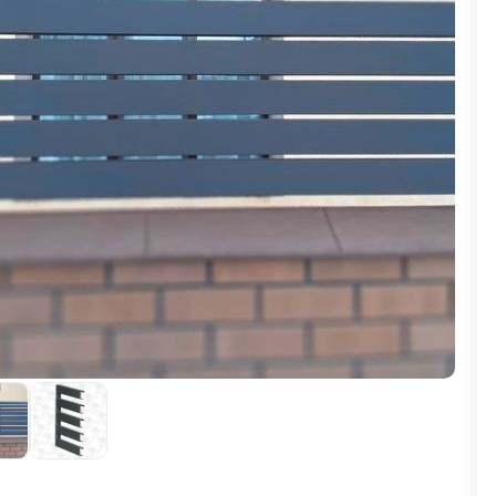
ВЫБОР ПО ХАРАКТЕРИСТИКАМ
Горизонтальные заборы
Высокие заборы
Красивые, дизайнерские заборы
ВЫБОР ПО СПОСОБУ МОНТАЖА
Заборы под ключ
Готовые заборы
Комплекты заборов-лего "сделай сам"
Быстровозводимые заборы