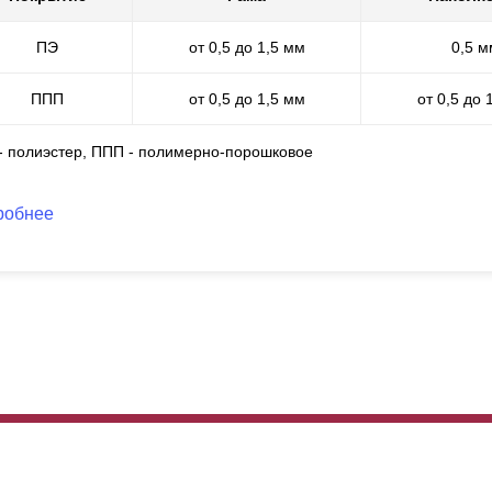
олы. Забор устойчив к воздействию ультрафиолета, влаги, механиче
ПЭ
от 0,5 до 1,5 мм
0,5 м
оит отметить, что порошковую окраску часто используют в автомоб
дходит для защиты деталей, поверженных большим нагрузкам. Люб
ППП
от 0,5 до 1,5 мм
от 0,5 до 
лугам заказчика. Толщина стали неважна, так как полимерно-поро
верхность, независимо от данной величины.
 - полиэстер, ППП - полимерно-порошковое
робнее