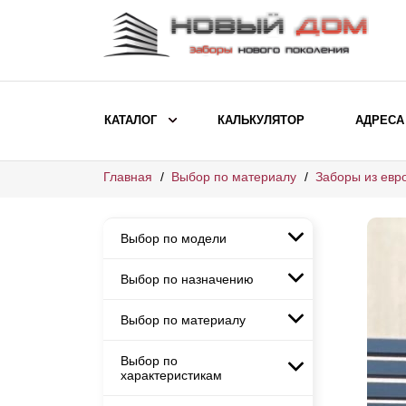
КАТАЛОГ
КАЛЬКУЛЯТОР
АДРЕСА
Главная
Выбор по материалу
Заборы из евр
ВЫБОР ПО МОДЕЛИ
Заборы Ранчо
Выбор по модели
Заборы Хай-тек
Заборы Классика
Выбор по назначению
Заборы Ранчо
Заборы Жалюзи
Заборы Хай-тек
Выбор по материалу
Заборы и ограждения для
Заборы Классика
детских садов
ВЫБОР ПО НАЗНАЧЕНИЮ
Заборы Жалюзи
Выбор по
Заборы с кирпичными столбами
Заборы для дачи
характеристикам
Заборы и ограждения для детских
Заборы из евроштакетника
Элитные заборы для коттеджей
садов