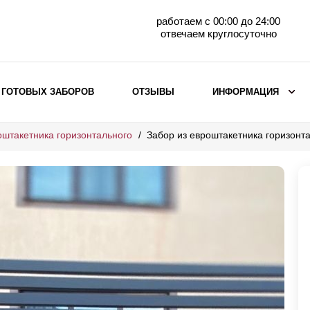
работаем с 00:00 до 24:00
отвечаем круглосуточно
 ГОТОВЫХ ЗАБОРОВ
ОТЗЫВЫ
ИНФОРМАЦИЯ
оштакетника горизонтального
Забор из евроштакетника горизонт
ВЫБОР ПО МАТЕРИАЛУ
Заборы с кирпичными столбами
Заборы из евроштакетника
горизонтального
Металлические заборы для дачи
Забор жалюзи с кирпичными столбами
Металлические заборы
Металлические ограждения