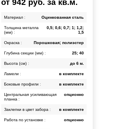
от 942 руб. за кв.м.
Каркасы ворот
Калитки
Материал :
Оцинкованная сталь
Входные группы
Толщина металла
0,5; 0,6; 0,7; 1; 1,2;
(мм) :
1,5
ВСЕ ДЛЯ ЗАБОРА
Окраска :
Порошковая; полиэстер
Панели для забора
Глубина секции (мм) :
25; 40
Высота (см) :
до 6 м.
Ламели :
в комплекте
Боковые профили :
в комплекте
Центральная усиливающая
опционно
планка :
Заклепки в цвет забора :
в комплекте
Работа по установке :
опционно