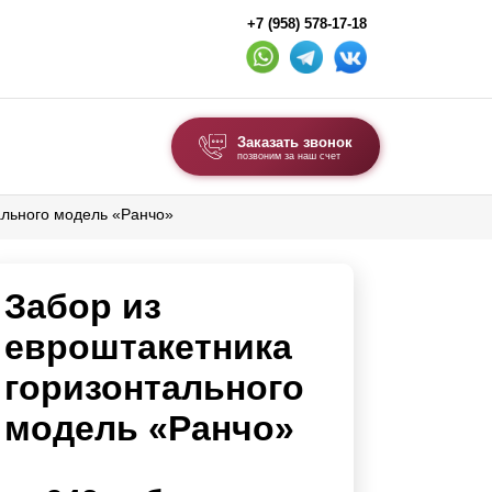
+7 (958) 578-17-18
Заказать звонок
позвоним за наш счет
ального модель «Ранчо»
ВЫБОР ПО ТИПУ
Модульные заборы и ограждения
Забор из
Комбинированные заборы
Секционные заборы
евроштакетника
горизонтального
ВОРОТА И КАЛИТКИ
модель «Ранчо»
Ворота откатные
Ворота распашные
Ворота складные гармошка