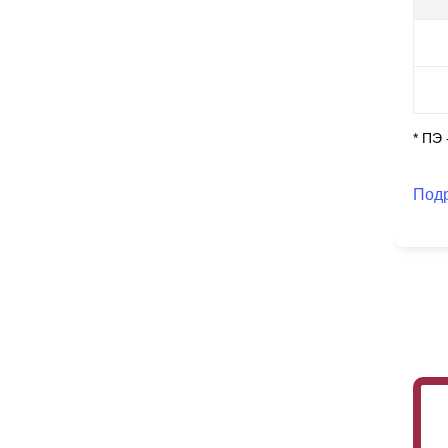
ск
Ст
по
ус
по
* ПЭ
Под