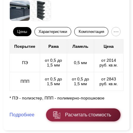
Цены
Характеристики
Комплектация
Покрытие
Рама
Ламель
Цена
от 0,5 до
от 2014
ПЭ
0,5 мм
1,5 мм
руб. кв.м.
от 0,5 до
от 0,5 до
от 2843
ППП
1,5 мм
1,5 мм
руб. кв.м.
* ПЭ - полиэстер, ППП - полимерно-порошковое
Подробнее
Расчитать стоимость