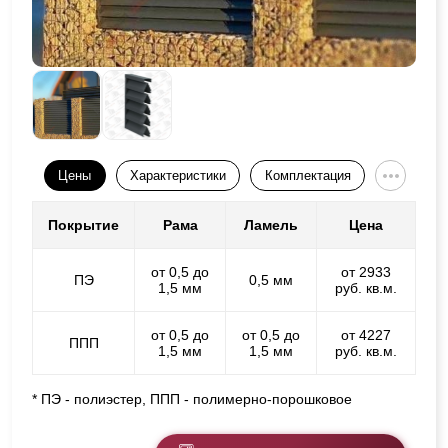
Цены
Характеристики
Комплектация
Покрытие
Рама
Ламель
Цена
от 0,5 до
от 2933
ПЭ
0,5 мм
1,5 мм
руб. кв.м.
от 0,5 до
от 0,5 до
от 4227
ППП
1,5 мм
1,5 мм
руб. кв.м.
* ПЭ - полиэстер, ППП - полимерно-порошковое