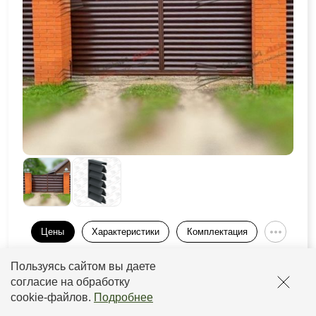
Цены
Характеристики
Комплектация
Пользуясь сайтом вы даете
Толщина
Толщина
Покрытие
Прайс
рамы
ламели
согласие на обработку
cookie-файлов
.
Подробнее
от 0,5 до
от 2933