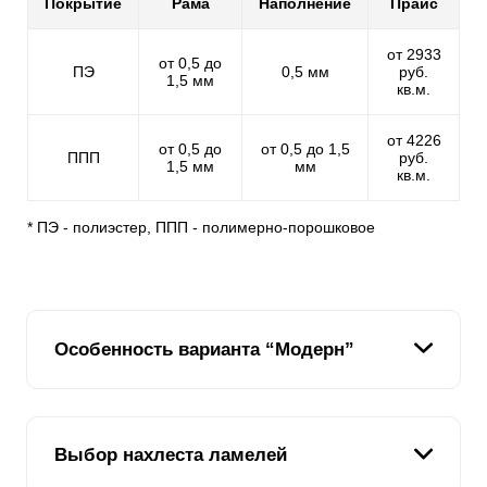
Покрытие
Рама
Наполнение
Прайс
от 2933
от 0,5 до
ПЭ
0,5 мм
руб.
1,5 мм
кв.м.
от 4226
от 0,5 до
от 0,5 до 1,5
ППП
руб.
1,5 мм
мм
кв.м.
* ПЭ - полиэстер, ППП - полимерно-порошковое
Особенность варианта “Модерн”
Этот вариант забора одинаково выглядит с обеих
Выбор нахлеста ламелей
сторон - как со стороны улицы, так и со стороны