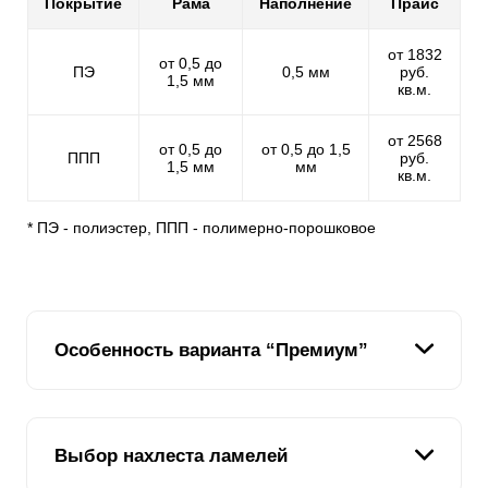
Покрытие
Рама
Наполнение
Прайс
от 1832
от 0,5 до
ПЭ
0,5 мм
руб.
1,5 мм
кв.м.
от 2568
от 0,5 до
от 0,5 до 1,5
ППП
руб.
1,5 мм
мм
кв.м.
* ПЭ - полиэстер, ППП - полимерно-порошковое
Особенность варианта “Премиум”
Этот вариант продолжает тенденцию линейки
Выбор нахлеста ламелей
заборов-жалюзи, заложенную младшими