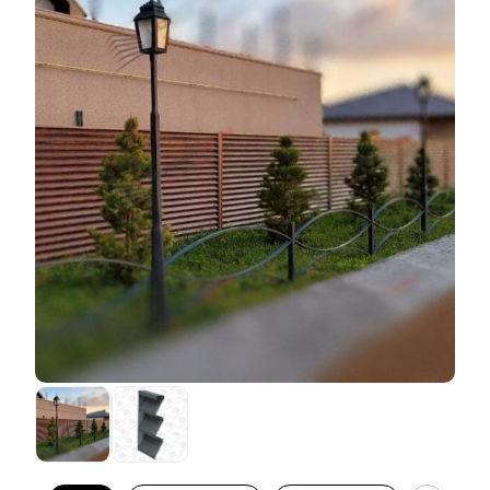
варианта есть свои плюсы и минусы. Плюсы в том,
что забор получается дешевле по сравнению с
порошковой окраской. При этом и качество и
дизайнерская составляющая остаются на высоком
уровне. Но есть и ряд минусов. Ассортимент
расцветок и фактур листовой стали, которые
производят наши заводы, не всегда покрывает
желания клиентов. И, к сожалению, этот ассортимент
При этом глубина секции остается в своих
зачастую доступен только для стали толщиной 0,5
стандартных пределах. Как и в прочих вариантах
мм. А если необходимо выполнить забор из стали
исполнения заборов, глубина может быть: 50 мм, 60
толще, то ассортимент расцветок сводится в лучшем
мм и 80 мм. Функциональные и эксплуатационные
случае к трем цветам. И они далеко не ходовые. И
характеристики забора не меняются в зависимости
еще одно ограничение в том, что в таком варианте
от выбора глубины секции. При любой глубине
декоративного покрытия доступны не все варианты
заборы остаются одинаково качественными,
наших конструктивных решений. А это в некоторых
прочными и надежными. Меняется лишь
случаях может снизить скорость монтажа забора
дизайнерская составляющая. Тут, как и в
(качество забора, при этом, конечно же не страдает).
предыдущих вариантах, можно искать наиболее
Тем не менее, для многих эти ограничения не
подходящий для вас баланс между эффектом
мешают подобрать подходящий вариант и тогда
объемности, количеством горизонтальных линий и
такое покрытие является наиболее оптимальным.
изгибов.