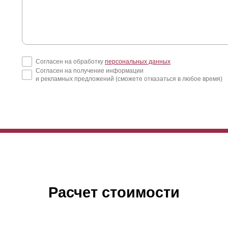
Согласен на обработку
персональных данных
Согласен на получение информации
и рекламных предложений (сможете отказаться в любое время)
начально одна из причин разработки модели “
Оптима
” - это умень
авнению с моделью “Люкс”) ширины ламели. Чем уже ламели, тем 
борной секции, потому расход материалов дает о себе знать при ра
Расчет стоимости