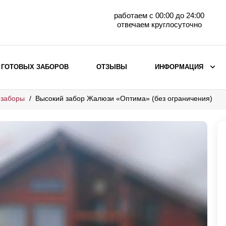
работаем с 00:00 до 24:00
отвечаем круглосуточно
 ГОТОВЫХ ЗАБОРОВ
ОТЗЫВЫ
ИНФОРМАЦИЯ
 заборы
Высокий забор Жалюзи «Оптима» (без ограничения)
ВЫБОР ПО МАТЕРИАЛУ
Заборы с кирпичными столбами
Заборы из евроштакетника
горизонтального
Металлические заборы для дачи
Забор жалюзи с кирпичными столбами
Металлические заборы
Металлические ограждения