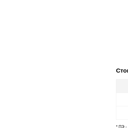
Сто
* ПЭ 