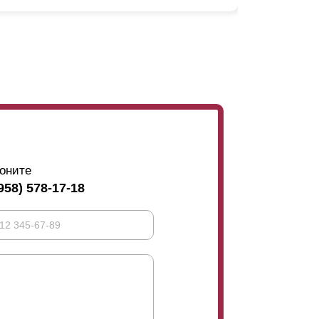
ид вашего забора, но и на угол обзора
дно изображен пример угла обзора. Так как
ва совершенно разных объекта. В первом
ит переживать, а во втором - часть улицы.
т
ламелей. Это может быть полезно в случае,
ет несколько этажей. Тогда зеваки смогут
оните
958) 578-17-18