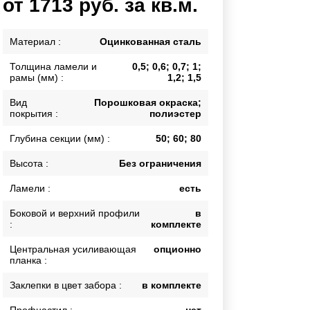
от 1713 руб. за кв.м.
Каркасы ворот
Калитки
Материал :
Оцинкованная сталь
Входные группы
Толщина ламели и
0,5; 0,6; 0,7; 1;
рамы (мм) :
1,2; 1,5
ВСЕ ДЛЯ ЗАБОРА
Вид
Порошковая окраска;
покрытия :
полиэстер
Панели для забора
Глубина секции (мм) :
50; 60; 80
Высота :
Без ограничения
Ламели :
есть
Боковой и верхний профили
в
:
комплекте
Центральная усиливающая
опционно
планка :
Заклепки в цвет забора :
в комплекте