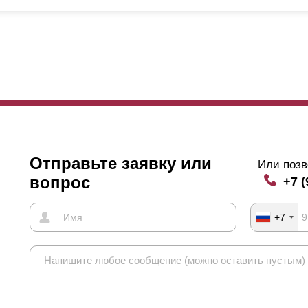
стоит забывать, что
нахлест
ламелей влияет не только на внешний в
жду ламелями. Промотав чуть выше, вы увидите картинку, где нагля
мели расположены под углом, с улицы и со стороны двора видны д
чае это небо, потому за конфиденциальность вашего участка не сто
я максимального ограничения угла обзора можно увеличить
нахлес
ли ваш дом расположен слишком близко к забору и если ваш дом име
идеть происходящее в окнах на верхних этажах дома.
Отправьте заявку или
Или позв
вопрос
+7 (
+7