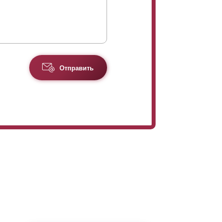
Отправить
шение цены за счет уменьшения (по
больше их требуется для заполнения
счете цены.