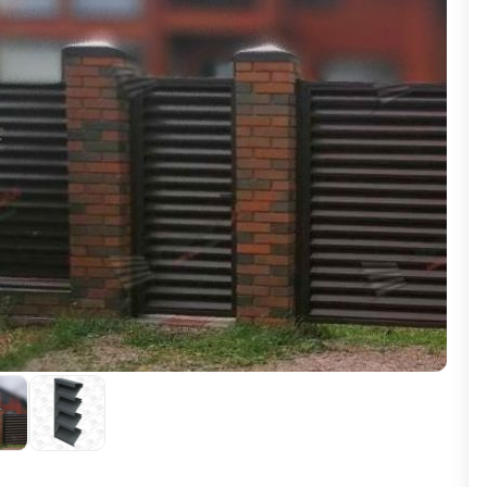
ВЫБОР ПО ХАРАКТЕРИСТИКАМ
Горизонтальные заборы
Высокие заборы
Красивые, дизайнерские заборы
ВЫБОР ПО СПОСОБУ МОНТАЖА
Заборы под ключ
Готовые заборы
Комплекты заборов-лего "сделай сам"
Быстровозводимые заборы