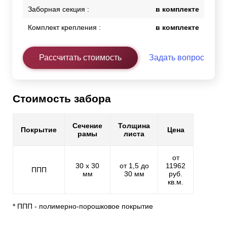
Заборная секция :
в комплекте
Комплект крепления :
в комплекте
Рассчитать стоимость
Задать вопрос
Стоимость забора
Сечение
Толщина
Покрытие
Цена
рамы
листа
от
30 х 30
от 1,5 до
11962
ППП
мм
30 мм
руб.
кв.м.
* ППП - полимерно-порошковое покрытие