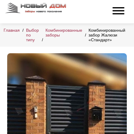
Главная
Выбор
Комбинированные
Комбинированный
по
заборы
забор Жалюзи
типу
«Стандарт»