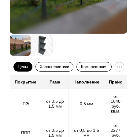
изготавливаем все детали забора, а потом уже
красим в нужный вам цвет. В данном случае нет
никаких ограничений по производству и цветам.
Доступен металл любой толщины от 0,5 мм. Так же
делаем отверстия в ламелях на лазерном станке, что
увеличивает скорость монтажа забора и снижает
трудозатраты.
Цены
Характеристики
Комплектация
Покрытие
Рама
Наполнение
Прайс
от
от 0,5 до
1640
ПЭ
0,5 мм
1,5 мм
руб.
кв.м.
от
от 0,5 до
от 0,5 до 1,5
2277
ППП
1,5 мм
мм
руб.