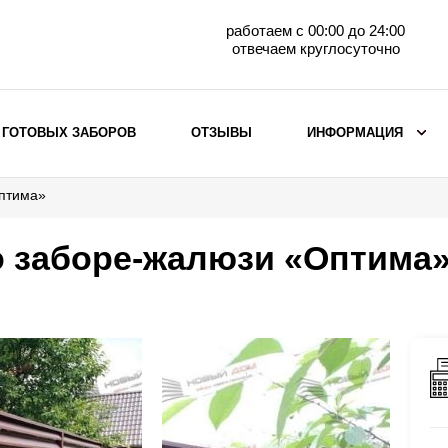
работаем с 00:00 до 24:00
отвечаем круглосуточно
 ГОТОВЫХ ЗАБОРОВ
ОТЗЫВЫ
ИНФОРМАЦИЯ
Оптима»
ВЫБОР ПО МАТЕРИАЛУ
Заборы с кирпичными столбами
о заборе-жалюзи «Оптима
Заборы из евроштакетника
горизонтального
Металлические заборы для дачи
Забор жалюзи с кирпичными столбами
Металлические заборы
Металлические ограждения