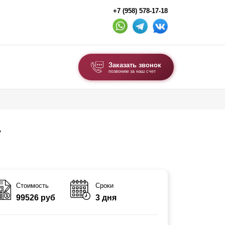
+7 (958) 578-17-18
Заказать звонок
позвоним за наш счет
ВЫБОР ПО ТИПУ
Модульные заборы и ограждения
»
Комбинированные заборы
Секционные заборы
ВОРОТА И КАЛИТКИ
Стоимость
Сроки
99526 руб
3 дня
Ворота откатные
Ворота распашные
Ворота складные гармошка