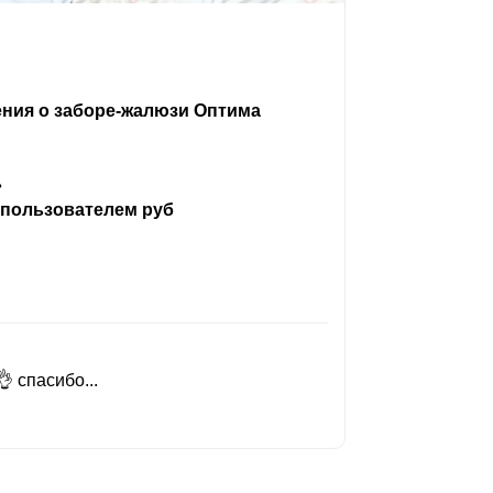
ения о заборе-жалюзи Оптима
ь
 пользователем руб
 спасибо...
Добрый день
Читать вес