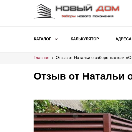
КАТАЛОГ
КАЛЬКУЛЯТОР
АДРЕСА
Главная
Отзыв от Натальи о заборе-жалюзи «
ВЫБОР ПО МОДЕЛИ
Заборы Ранчо
Отзыв от Натальи 
Заборы Хай-тек
Заборы Классика
Заборы Жалюзи
ВЫБОР ПО НАЗНАЧЕНИЮ
Заборы и ограждения для детских
садов