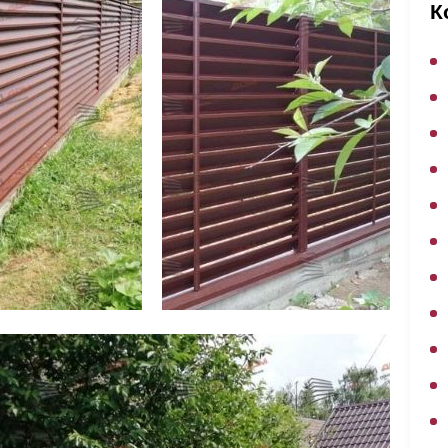
ВЫБОР ПО ХАРАКТЕРИСТИКАМ
К
Горизонтальные заборы
Высокие заборы
Красивые, дизайнерские заборы
ВЫБОР ПО СПОСОБУ МОНТАЖА
Заборы под ключ
Готовые заборы
Комплекты заборов-лего "сделай сам"
Быстровозводимые заборы