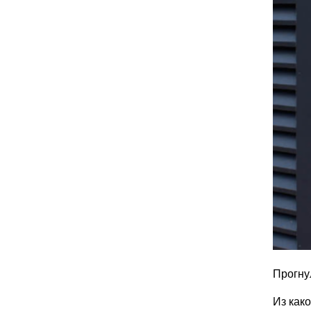
Прогну
Из как