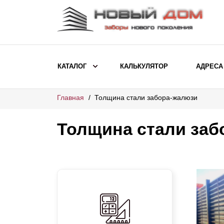
КАТАЛОГ
КАЛЬКУЛЯТОР
АДРЕСА
Главная
Толщина стали забора-жалюзи
ВЫБОР ПО МОДЕЛИ
Заборы Ранчо
Толщина стали заб
Заборы Хай-тек
Заборы Классика
Заборы Жалюзи
ВЫБОР ПО НАЗНАЧЕНИЮ
Заборы и ограждения для детских
садов