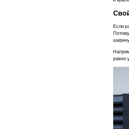
Сво
Если р
Потому 
ширину
Наприм
равно 