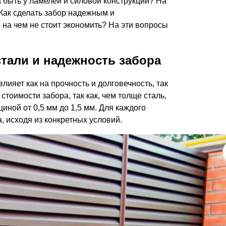
 быть у ламелей и силовой конструкции? На
Каркасы ворот
 Как сделать забор надежным и
Калитки
на чем не стоит экономить? На эти вопросы
Входные группы
тали и надежность забора
ВСЕ ДЛЯ ЗАБОРА
ияет как на прочность и долговечность, так
Панели для забора
стоимости забора, так как, чем толще сталь,
иной от 0,5 мм до 1,5 мм. Для каждого
 исходя из конкретных условий.