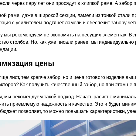
если через пару лет они просядут в хлипкой раме. А забор 
ной раме, даже в широкой секции, ламели из тонкой стали п
укция с усилителем подтянет ламели и обеспечит забору чет
у мы рекомендуем не экономить на несущих элементах. В л
ство столбов. Но, как уже писали ранее, мы индивидуально
ндации.
имизация цены
лще лист, тем крепче забор, но и цена готового изделия в
акторов? Как получить качественный забор, но при этом не 
м, мы рекомендуем такой подход. Начать расчет с минимал
чить приемлемую надежность и качество. Это и будет мини
 бюджет позволяет, то можно повышать характеристики, уве