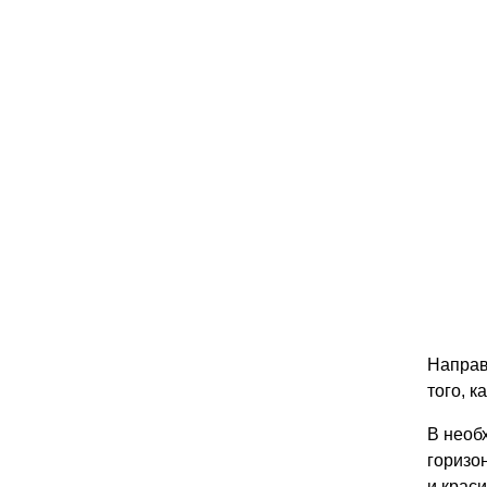
Направ
того, к
В необ
горизо
и крас