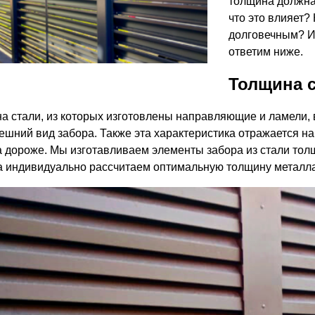
толщина должна
ВЫБОР ПО ХАРАКТЕРИСТИКАМ
что это влияет?
Горизонтальные заборы
долговечным? И 
Высокие заборы
ответим ниже.
Красивые, дизайнерские заборы
Толщина с
ВЫБОР ПО СПОСОБУ МОНТАЖА
а стали, из которых изготовлены направляющие и ламели, вл
ешний вид забора. Также эта характеристика отражается на 
Заборы под ключ
а дороже. Мы изготавливаем элементы забора из стали толщ
Готовые заборы
а индивидуально рассчитаем оптимальную толщину металла,
Комплекты заборов-лего "сделай сам"
Быстровозводимые заборы