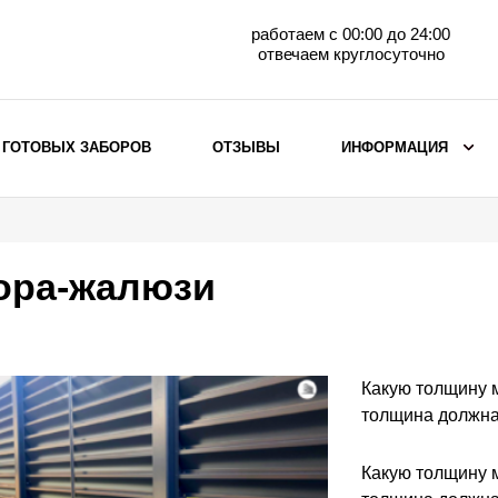
работаем с 00:00 до 24:00
отвечаем круглосуточно
 ГОТОВЫХ ЗАБОРОВ
ОТЗЫВЫ
ИНФОРМАЦИЯ
ВЫБОР ПО МАТЕРИАЛУ
Заборы с кирпичными столбами
ора-жалюзи
Заборы из евроштакетника
горизонтального
Металлические заборы для дачи
Забор жалюзи с кирпичными столбами
Какую толщину 
Металлические заборы
толщина должна
Металлические ограждения
Какую толщину 