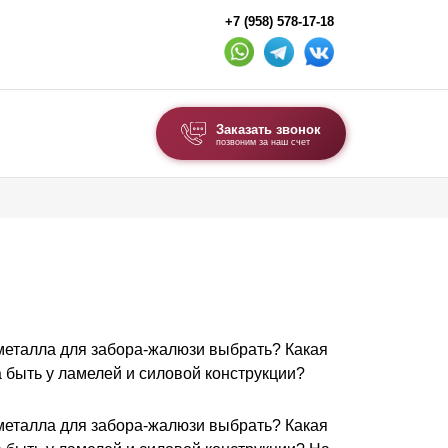
+7 (958) 578-17-18
Заказать звонок
позвоним за наш счет
ВЫБОР ПО ТИПУ
Модульные заборы и ограждения
Комбинированные заборы
Секционные заборы
металла для забора-жалюзи выбрать? Какая
ВОРОТА И КАЛИТКИ
 быть у ламелей и силовой конструкции?
Ворота откатные
Ворота распашные
металла для забора-жалюзи выбрать? Какая
Ворота складные гармошка