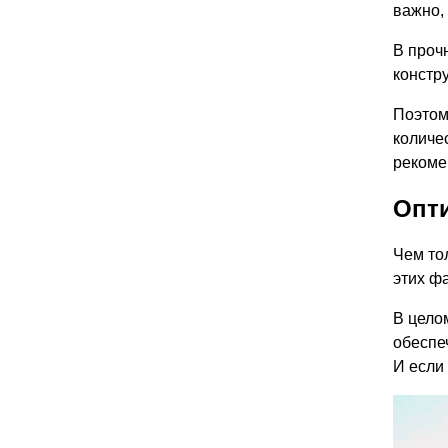
важно, 
В проч
констр
Поэтом
количе
рекоме
Опт
Чем то
этих ф
В цело
обеспе
И если