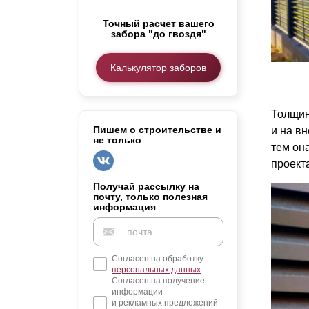
Заборы для дачи
Точный расчет вашего
Элитные заборы для коттеджей
забора "до гвоздя"
Заборы и ограждения для школ
Забор на участок 10 соток
Калькулятор заборов
Заборы и ограждения для дома
Толщин
Пишем о строительстве и
и на вн
не только
тем он
проект
Получай рассылку на
почту, только полезная
информация
Согласен на обработку
персональных данных
Согласен на получение
информации
и рекламных предложений